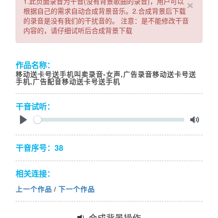
×
1.此页面录音为干音(没有背景歌曲的录音)，用户可以
根据自己的需求自动合成背景音乐。2.合成背景后下载
的录音是没有我们的干扰音的。 注意：是不能修改干音
内容的，请仔细试听后合成背景下载
作品名称：
移动送卡号送手机叫卖录音-女声,广告录音移动送卡号送
手机,广告配音移动送卡号送手机
干音试听：
Seek
Play
Toggl
Mute
干音序号：38
相关连接：
上一个作品
/
下一个作品
合成背景操作