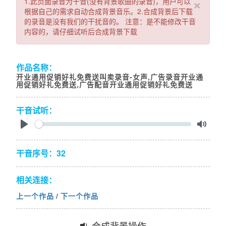
×
1.此页面录音为干音(没有背景歌曲的录音)，用户可以
根据自己的需求自动合成背景音乐。2.合成背景后下载
的录音是没有我们的干扰音的。 注意：是不能修改干音
内容的，请仔细试听后合成背景下载
作品名称：
开业通用促销好礼免费送叫卖录音-女声,广告录音开业通
用促销好礼免费送,广告配音开业通用促销好礼免费送
干音试听：
Seek
Play
Toggl
Mute
干音序号：32
相关连接：
上一个作品
/
下一个作品
合成背景操作