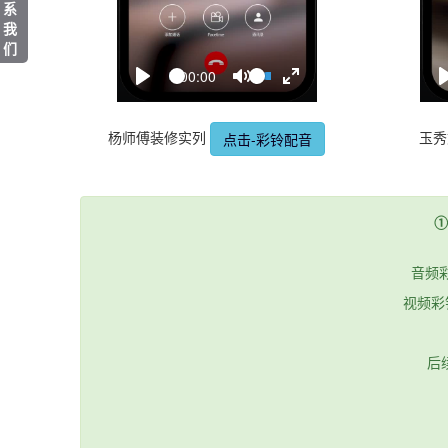
系
我
们
Seek
Volume
Current
00:00
time
Play
Toggle
Toggle
Mute
Fullscreen
杨师傅装修实列
玉
点击-彩铃配音
①
音频
视频彩
后