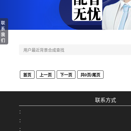
联
系
我
们
用户最近背景合成查找
首页
上一页
下一页
共0页/尾页
联系方式
：
：
：