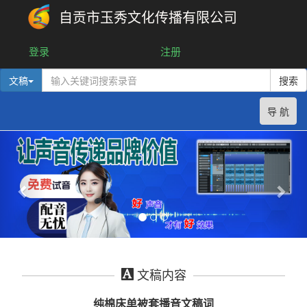
自贡市玉秀文化传播有限公司
登录
注册
文稿
搜索
导 航
文稿内容
纯棉床单被套播音文稿词