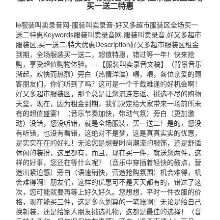
买一送二特惠
le服装叫卖录音网-服装叫卖录音-好又多超市服装区全场买一
送二特惠Keywords服装叫卖录音网,服装叫卖录音,好又多超市
服装区,买一送二,特大优惠Description好又多超市服装区租金
到期，全场服装买一送二，超值特惠，错过等一年！快来抢
购，享受超值购物体验。---【服装叫卖录音文稿】（背景音乐
渐起，欢快而热烈）旁白（热情洋溢）喂，喂，各位亲爱的顾
客朋友们，你们听到了吗？这可是一个千载难逢的好机会啊！
好又多超市服装区，那个总是让您流连忘返、挑选不尽的购物
天堂，现在，因为租金到期，我们决定给大家带来一场前所未
有的超值盛宴！（音乐节奏加快，带动气氛）旁白（更加激
动）没错，您没听错，就是全场服装，买一送二！是的，您没
有听错，也没有看错，这绝对不是梦，这是真真实实的优惠，
是实实在在的好礼！无论您是想要时尚潮流的服饰，还是舒适
休闲的装扮，这里都有，而且，现在买一件，就送您两件，这
样的好事，您还在等什么呢？（音乐中穿插着轻快的鼓点，营
造出紧迫感）旁白（语速稍快，营造抢购氛围）机会难得，机
会难得啊！朋友们，这样的优惠可不是天天都有的，错过了这
次，您可能就要再等上好久好久。您想想，平时一件衣服的价
格，现在能买三件，这是多么划算的一笔账啊！无论是给自己
换新装，还是给家人朋友挑选礼物，这都是最佳的选择！（音