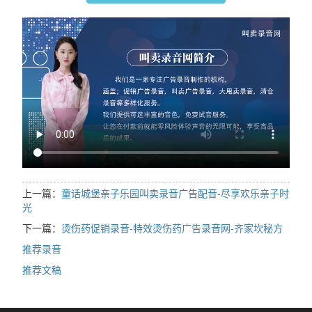
上一篇：
童话城堡亲子乐园叫卖录音广告配音-尽享欢乐亲子时
光
下一篇：
烫伤药促销录音-特效烫伤药广告录音网-齐家坎秘方
推荐录音
推荐文稿