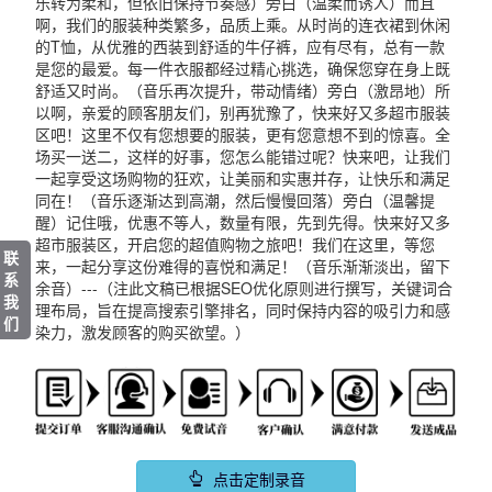
乐转为柔和，但依旧保持节奏感）旁白（温柔而诱人）而且
啊，我们的服装种类繁多，品质上乘。从时尚的连衣裙到休闲
的T恤，从优雅的西装到舒适的牛仔裤，应有尽有，总有一款
是您的最爱。每一件衣服都经过精心挑选，确保您穿在身上既
舒适又时尚。（音乐再次提升，带动情绪）旁白（激昂地）所
以啊，亲爱的顾客朋友们，别再犹豫了，快来好又多超市服装
区吧！这里不仅有您想要的服装，更有您意想不到的惊喜。全
场买一送二，这样的好事，您怎么能错过呢？快来吧，让我们
一起享受这场购物的狂欢，让美丽和实惠并存，让快乐和满足
同在！（音乐逐渐达到高潮，然后慢慢回落）旁白（温馨提
醒）记住哦，优惠不等人，数量有限，先到先得。快来好又多
超市服装区，开启您的超值购物之旅吧！我们在这里，等您
联
来，一起分享这份难得的喜悦和满足！（音乐渐渐淡出，留下
系
余音）---（注此文稿已根据SEO优化原则进行撰写，关键词合
我
理布局，旨在提高搜索引擎排名，同时保持内容的吸引力和感
们
染力，激发顾客的购买欲望。）
点击定制录音