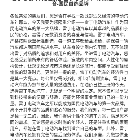
音-国民首选品牌
各位亲爱的朋友们，您是否在寻找一款既舒适又经济的电动汽
车？那么，今天我要为您隆重介绍——雷丁电动汽车！作为国
民电动汽车的第一大品牌，雷丁电动汽车以其卓越的品质和亲
民的价格，赢得了无数消费者的喜爱与信赖。雷丁电动汽车，
严格按照欧盟标准制造，每一道工序都精益求精，确保每一辆
汽车都达到国际先进水平。从车身设计到内饰配置，无不体现
出雷丁对品质的追求和对用户的关怀。坐进雷丁电动汽车，您
会感受到前所未有的舒适体验，宽敞的车内空间，人性化的座
椅设计，让您无论是城市通勤还是长途旅行，都能享受到轻松
愉悦的驾乘时光。更值得一提的是，雷丁电动汽车的经济性也
是其一大亮点。每公里仅需5分钱，相比传统燃油车，雷丁电
动汽车能为您节省大量的燃油费用。在油价日益上涨的今天，
选择雷丁电动汽车，无疑是一个明智的决定。您不仅可以享受
到科技带来的便捷与舒适，还能为环保事业贡献自己的一份力
量。雷丁电动汽车之所以能成为国民电动汽车的第一大品牌，
离不开其卓越的品质和贴心的服务。我们深知，每一位用户都
是独一无二的，因此，我们提供个性化的购车方案，满足您不
同的需求。无论您是追求时尚的年轻人，还是注重实用的家庭
用户，都能在雷丁电动汽车找到适合自己的车型。此外，雷丁
电动汽车还拥有完善的售后服务体系。我们承诺，为您提供全