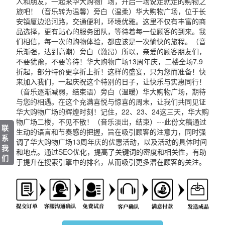
人和朋友，一起来华大购物广场，开启一场说走就走的购物之
旅吧！（音乐转为温馨）旁白（温柔）华大购物广场，位于长
安镇厦边沿河路，交通便利，环境优雅。这里不仅有丰富的商
品选择，更有贴心的服务团队，等待着每一位顾客的到来。我
们相信，每一次的购物体验，都应该是一次愉快的旅程。（音
乐渐强，达到高潮）旁白（激昂）所以，亲爱的顾客朋友们，
不要犹豫，不要等待！华大购物广场13周年庆，二楼全场7.9
折起，部分特价更享折上折！这样的盛宴，只为您而准备！快
来加入我们，一起庆祝这个特别的日子，让快乐与实惠同行！
（音乐逐渐减弱，结束语）旁白（温暖）华大购物广场，期待
与您的相遇。在这个充满喜悦与惊喜的周末，让我们共同见证
华大购物广场的辉煌时刻！记住，22、23、24这三天，华大购
物广场二楼，不见不散！（音乐淡出，结束）---此份文稿通过
联
生动的语言和节奏感的把握，旨在吸引顾客的注意力，同时强
系
调了华大购物广场13周年庆的优惠活动，以及活动的具体时间
我
和地点。通过SEO优化，提高了关键词的密度和相关性，有助
们
于提升在搜索引擎中的排名，从而吸引更多潜在顾客的关注。