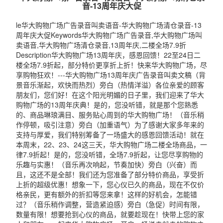
音-13周年庆大促
le华大购物广场广告录音叫卖语音-华大购物广场清仓录音-13
周年庆大促Keywords华大购物广场广告录音,华大购物广场叫
卖语音,华大购物广场清仓录音,13周年庆,二楼全场7.9折
Description华大购物广场13周年庆，感恩回馈！22至24日二
楼全场7.9折起，部分特价更享折上折！快来华大购物广场，尽
享购物狂欢！---华大购物广场13周年庆广告录音叫卖文稿（背
景音乐渐起，欢快而热烈）旁白（热情洋溢）各位亲爱的顾客
朋友们，您们好！在这个阳光明媚的日子里，我们迎来了华大
购物广场的13周年庆典！是的，您没听错，就是那个您熟悉
的、商品琳琅满目、服务贴心周到的华大购物广场！（音乐稍
作停顿，吸引注意）旁白（加重语气）为了感谢大家多年来的
支持与厚爱，我们特别筹备了一场盛大的感恩回馈活动！就在
本周末，22、23、24这三天，华大购物广场二楼全场商品，一
律7.9折起！是的，您没听错，全场7.9折起，让您尽享购物的
乐趣与实惠！（音乐再次响起，节奏加快）旁白（兴奋）而
且，这还不是全部！我们还为您准备了部分特价商品，享受折
上折的超级优惠！想象一下，您心仪已久的商品，现在不仅价
格亲民，更有额外的折扣等您来拿！这样的好机会，怎能错
过？（音乐稍作调整，营造紧迫感）旁白（急促）时间有限，
数量有限！想要抢到心仪的商品，就要趁现在！快带上您的家