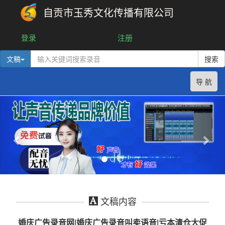
自贡市玉秀文化传播有限公司
登录
注册
文稿
搜索
导 航
文稿内容
婚庆广告录音网|婚庆广告录音叫卖语音|亏本清仓大促