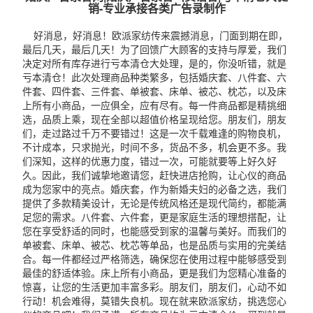
销-专业承接各类广告录制作
好消息，好消息！欧派家纺传来震撼消息，门面到期在即，
最后几天，最后几天！为了回馈广大顾客的支持与厚爱，我们
决定对所有库存进行亏本清仓大处理，是的，你没听错，就是
亏本清仓！此次处理商品种类繁多，包括婚庆套、八件套、六
件套、四件套、三件套、单被套、床单、被芯、枕芯，以及床
上所有小商品，一应俱全，应有尽有。每一件商品都是精挑细
选，品质上乘，现在全部以超值价格呈现给您。朋友们，朋友
们，走过路过千万不要错过！这是一次千载难逢的购物良机，
不计成本，只求抛光，时间不多，货品不多，机会更不多。我
们深知，这样的优惠力度，错过一次，可能就要等上好久好
久。因此，我们诚挚地邀请您，赶快进店抢购，让心仪的商品
成为您家中的亮点。婚庆套，作为新婚夫妇的必备之选，我们
提供了多款精美设计，无论是传统风格还是现代简约，都能满
足您的需求。八件套、六件套，更是家庭生活的理想搭配，让
您在享受舒适的同时，也能感受到家的温馨与美好。而我们的
单被套、床单、被芯、枕芯等单品，也是品质与实用的完美结
合。每一件都经过严格筛选，确保您在使用过程中能够感受到
最佳的舒适体验。床上所有小商品，更是我们为您精心准备的
惊喜，让您的生活更加丰富多彩。朋友们，朋友们，心动不如
行动！机会难得，莫错失良机。现在就来欧派家纺，挑选您心