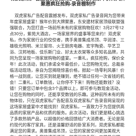
聚惠疯狂抢购-录音棚制作
双虎家私广告配音震撼发布，双虎家私广告录音网为您带来
年度家居盛宴！猴年价到大牌聚惠，东安建材家居顶级联盟强
强联合，为您打造一场前所未有的家居购物狂欢！3月27号12
点30分，紫苑大酒店，一场家居界的盛事等您来约！双虎家
私，作为家居行业的佼佼者，携手奥普集成吊顶、华润漆、三
雄极光照明、米兰窗帘、火王厨房电器、宏宇陶瓷、华艺卫
浴、汉邦地板、佳乐斯门业、好太太衣架等众多知名品牌，共
同为您呈现一场家居购物的盛宴。一重礼，疯狂抢购，保价全
年！此次活动，我们承诺全年最低价，让您购物无忧。总裁亲
临活动现场，亲自为您揭晓惊喜价格，掀起一场零利风暴！价
格一战到底，让您买到就是赚到，绝不错过任何一次省钱的机
会！二重礼，订单数钱，让你停不下来！购物还能数钱？没
错！只要您订单中包含3个品牌以上，即可参与数现金活动，
让您在购物的同时，还能享受数钱的乐趣。这种前所未有的购
物体验，只在双虎家私广告配音及双虎家私广告录音网呈现的
这场家居盛宴中才能找到！双虎家私，一直致力于为您提供高
品质的家居产品和优质的服务。此次活动，我们更是精心挑选
了多款热销产品，以超值的价格回馈给广大消费者。无论是简
约现代的客厅家具，还是温馨舒适的卧室系列，双虎家私都能
满足您的需求。奥普集成吊顶，让您的家居空间更加美观大