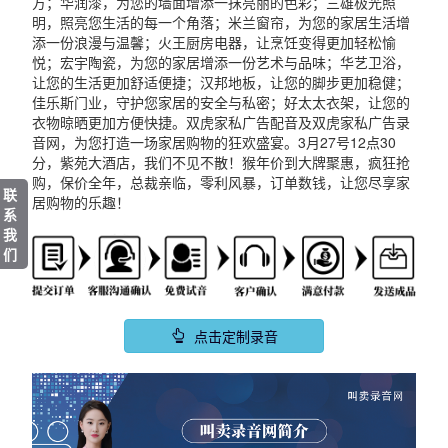
方；华润漆，为您的墙面增添一抹亮丽的色彩；三雄极光照
明，照亮您生活的每一个角落；米兰窗帘，为您的家居生活增
添一份浪漫与温馨；火王厨房电器，让烹饪变得更加轻松愉
悦；宏宇陶瓷，为您的家居增添一份艺术与品味；华艺卫浴，
让您的生活更加舒适便捷；汉邦地板，让您的脚步更加稳健；
佳乐斯门业，守护您家居的安全与私密；好太太衣架，让您的
衣物晾晒更加方便快捷。双虎家私广告配音及双虎家私广告录
音网，为您打造一场家居购物的狂欢盛宴。3月27号12点30
分，紫苑大酒店，我们不见不散！猴年价到大牌聚惠，疯狂抢
购，保价全年，总裁亲临，零利风暴，订单数钱，让您尽享家
联
居购物的乐趣！
系
我
们
点击定制录音