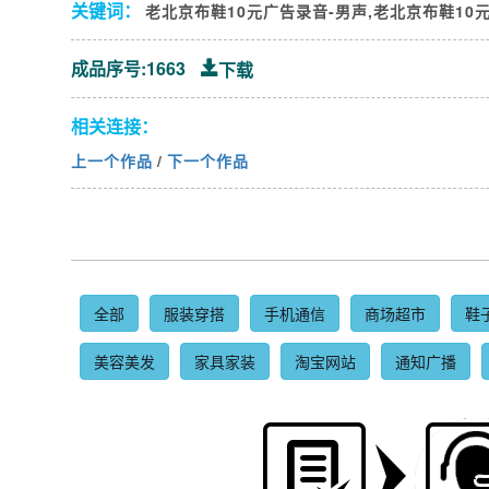
关键词：
老北京布鞋10元广告录音-男声,老北京布鞋10
成品序号:1663
下载
相关连接：
上一个作品
/
下一个作品
全部
服装穿搭
手机通信
商场超市
鞋
美容美发
家具家装
淘宝网站
通知广播