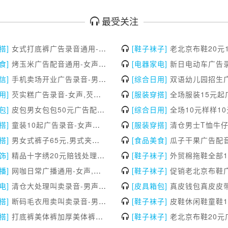
最受关注
搭]
女式打底裤广告录音通用-女声,女式打底裤叫卖录音,女式打底裤广告配音
[鞋子袜子]
老北京布鞋20元15元叫卖录音-女声,老北京布鞋20元15元广告配
食]
烤玉米广告配音通用-女声,烤玉米广告录音,烤玉米叫卖录音
[电器家电]
新日电动车广告录音通用-男声,新日电动车叫卖
信]
手机卖场开业广告录音-男声，手机卖场开业叫卖录音，手机卖场开业广告配音
[综合日用]
双语幼儿园招生广告录音通用-女声,双语幼儿园招生叫卖录
用]
芡实糕广告录音-女声,芡实糕叫卖录音,芡实糕广告配音
[服装穿搭]
全场服装15元起广告录音-女声,全场服装15元起叫卖录
包]
皮包男女包包50元广告配音-男声,皮包男女包包50元广告录音,皮包男女包包50元叫卖录音
[综合日用]
全场10元样样10元广告配音通用-男声,全场10元样样10元广告
搭]
童装10起广告录音-女声，童装10起叫卖录音，童装10起广告配音
[服装穿搭]
清仓男士T恤牛仔裤男士服装38元广告配音-女声,清仓男士T恤牛仔裤男士服装38元广告录音,清
搭]
男女式裤子65元,男式夹克99元,女式绒毛大衣120元叫卖录音-女声,男女式裤子65元,男式夹克99元,女式绒毛大衣120元广告配音,男女式裤子65元,男式夹克99元,女式绒毛大衣120元广告录音
[食品美食]
瓜子干果广告配音-男声,瓜子干果广告录音
饰]
精品十字绣20元赔钱处理广告录音-男声，精品十字绣20元赔钱处理叫卖录音，精品十字绣20元赔钱处理广告配音
[鞋子袜子]
外贸棉拖鞋全部10元广告录音-男声,外贸棉拖鞋全部10元叫卖录
播]
网咖日常广播通用-女声,网咖日常广播配音,网咖日常广播录音
[鞋子袜子]
促销老北京布鞋广告配音通用-男声,促销老北京布鞋广告录
电]
清仓大处理叫卖录音-男声,清仓大处理广告配音,清仓大处理广告录音
[皮具箱包]
真皮钱包真皮皮带25元叫卖录音-男声,真皮钱包真皮皮带25元广告配
搭]
断码毛衣甩卖叫卖录音-男声,断码毛衣甩卖广告配音,断码毛衣甩卖广告录音
[鞋子袜子]
皮鞋休闲鞋童鞋19元至39元广告录音-女声,皮鞋休闲鞋童鞋19元至39元叫卖录
搭]
打底裤美体裤加厚美体裤35元广告配音-男声,打底裤美体裤加厚美体裤35元广告录音,打底裤美体裤加厚美体裤35元叫卖录音
[鞋子袜子]
老北京布鞋20元广告录音-女声,老北京布鞋20元叫卖录