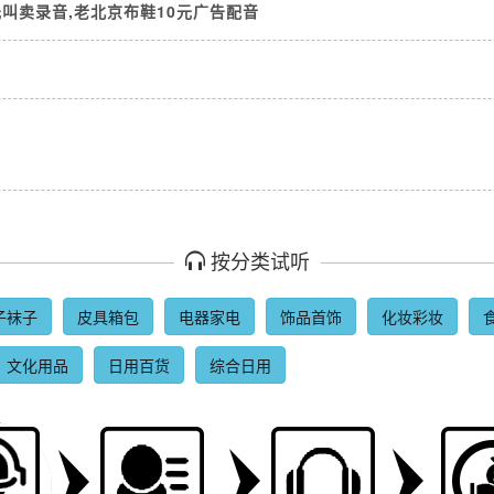
元叫卖录音,老北京布鞋10元广告配音
按分类试听
子袜子
皮具箱包
电器家电
饰品首饰
化妆彩妆
文化用品
日用百货
综合日用