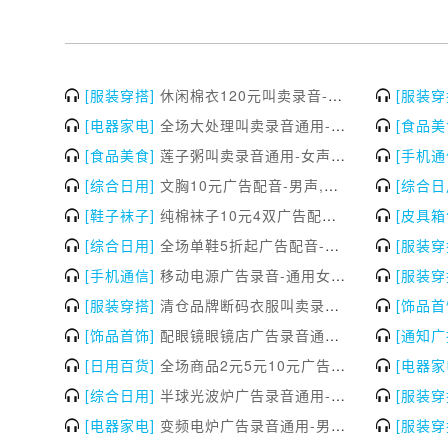
[服装穿搭]
休闲棉衣120元叫卖录音-男声,休闲棉衣120元广告配音,休闲棉衣120元广告录音
[服装穿
[电器家电]
全场大处理叫卖录音通用-女声,全场大处理广告配音,全场大处理广告录音
[食品美
[食品美食]
莲子粥叫卖录音通用-女声,莲子粥广告配音,莲子粥广告录音
[手机通
[综合日用]
文胸10元广告配音-男声,文胸10元广告录音,文胸10元叫卖录音
[综合日
[鞋子袜子]
纯棉袜子10元4双广告配音-男声,纯棉袜子10元4双广告录音,纯棉袜子10元4双叫卖录音
[皮具箱
[综合日用]
全场单鞋5折起广告配音-男声,全场单鞋5折起广告录音,全场单鞋5折起叫卖录音
[服装穿
[手机通信]
移动电源广告录音-通用女声,移动电源叫卖录音,移动电源广告配音
[服装穿
[服装穿搭]
清仓品牌断码衣服叫卖录音-女声,清仓品牌断码衣服广告配音,清仓品牌断码衣服广告录音
[饰品首
[饰品首饰]
配眼镜眼镜店广告录音通用-男声,配眼镜眼镜店叫卖录音,配眼镜眼镜店广告配音
[通知广
[日用百货]
全场商品2元5元10元广告录音-男声,全场商品2元5元10元叫卖录音,全场商品2元5元10元广告配音
[电器家
[综合日用]
半球光波炉广告录音通用-女声,半球光波炉叫卖录音,半球光波炉广告配音
[服装穿
[电器家电]
变频电炉广告录音通用-男声，变频电炉叫卖录音，变频电炉广告配音
[服装穿