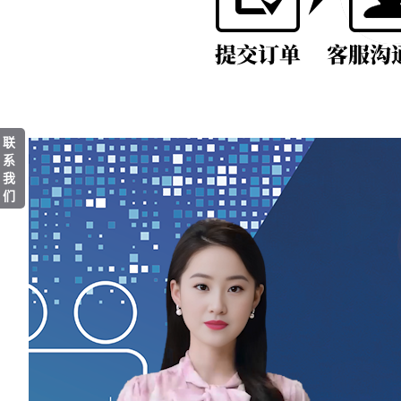
联
系
我
们