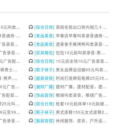
音,老北京布鞋20元15元广告录音
[综合日用]
高档毛毯出口转内销几十元至200多元广告录音-女声，高档毛毯出口转内销几十元至200多元叫卖录音，高档毛毯出口转内销几十元至200多元广告配音
录音,新日电动车广告配音
[食品美食]
早餐店早餐叫卖录音通用-女声,早餐店早餐广告配音,早餐店早餐广告录音
音,双语幼儿园招生广告配音
[食品美食]
透骨香手撕烤鸭叫卖录音-女声,透骨香手撕烤鸭广告配音,透骨香手撕烤鸭广告录音
音,全场服装15元起广告配音
[皮具箱包]
包包10元起叫卖录音-男声,包包10元起广告配音,包包10元起广告录音
录音,全场10元样样10元叫卖录音
[综合日用]
10元店全场10元广告录音-男声,10元店全场10元叫卖录音,10元店全场10元广告配音
仓男士T恤牛仔裤男士服装38元叫卖录音
[鞋子袜子]
男女品牌运动服65元叫卖录音-男声,男女品牌运动服65元广告配音,男女品牌运动服65元广告录音
,瓜子干果叫卖录音
[服装穿搭]
时尚打底裤铅笔裤25元35元广告录音-女声,时尚打底裤铅笔裤25元35元叫卖录音,时尚打底裤铅笔裤25元35元广告配音
音,外贸棉拖鞋全部10元广告配音
[通知广播]
建材广播，建材配音，建材语音
音,促销老北京布鞋叫卖录音
[饰品首饰]
眼镜叫卖录音，眼镜广告录音，眼镜广告配音
音,真皮钱包真皮皮带25元广告录音
[综合日用]
枕套10元起床单10元起被罩15元起毛毯35元起四件套88元起叫卖录音-男声,枕套10元起床单10元起被罩15元起毛毯35元起四件套88元起广告配音,枕套10元起床单10元起被罩15元起毛毯35元起四件套88元起广告录音
音,皮鞋休闲鞋童鞋19元至39元广告配音
[鞋子袜子]
男式皮鞋150元女式皮鞋200元叫卖录音-女声,男式皮鞋150元女式皮鞋200元广告配音,男式皮鞋150元女式皮鞋200元广告录音
音,老北京布鞋20元广告配音
[服装穿搭]
休闲服饰、皮衣、户外运动装100元一件广告录音-男声，休闲服饰、皮衣、户外运动装100元一件叫卖录音，休闲服饰、皮衣、户外运动装100元一件广告配音