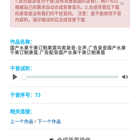
×
1.此页面录音为干音(没有背景歌曲的录音)，用户可以
根据自己的需求自动合成背景音乐。2.合成背景后下载
的录音是没有我们的干扰音的。 注意：是不能修改干音
内容的，请仔细试听后合成背景下载
作品名称：
国产水果干果订制果篮叫卖录音-女声,广告录音国产水果
干果订制果篮,广告配音国产水果干果订制果篮
干音试听：
Seek
Play
Toggl
Mute
干音序号：73
相关连接：
上一个作品
/
下一个作品
合成背景操作