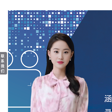
联
系
我
们