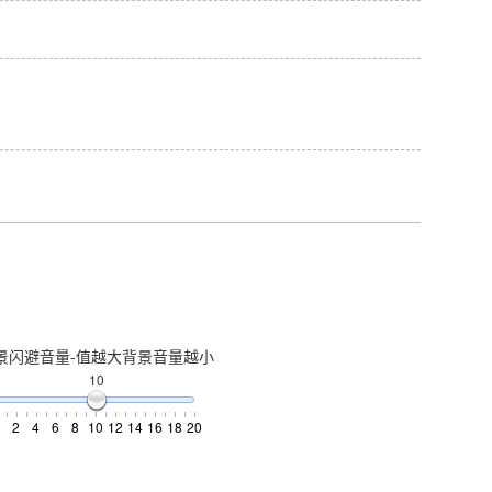
Mute
景闪避音量-值越大背景音量越小
10
2
4
6
8
10
12
14
16
18
20