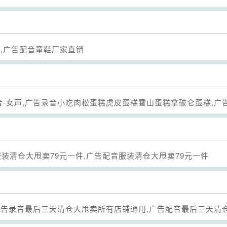
Seek
销,广告配音童鞋厂家直销
Seek
-女声,广告录音小吃肉松蛋糕虎皮蛋糕雪山蛋糕拿破仑蛋糕,广
Seek
服装清仓大甩卖79元一件,广告配音服装清仓大甩卖79元一件
Seek
广告录音最后三天清仓大甩卖所有店铺通用,广告配音最后三天清
Seek