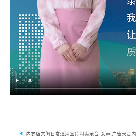
内衣店文胸日常通用宣传叫卖录音-女声,广告录音