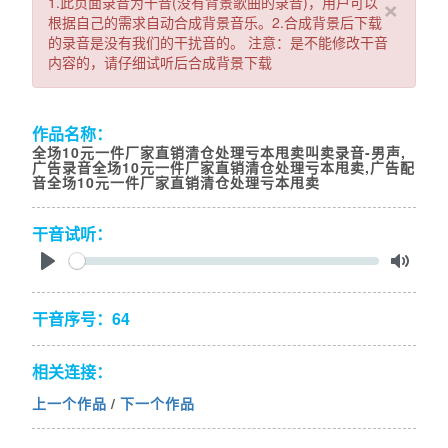
×
1.此页面录音为干音(没有背景歌曲的录音)，用户可以
根据自己的需求自动合成背景音乐。2.合成背景后下载
的录音是没有我们的干扰音的。 注意：是不能修改干音
内容的，请仔细试听后合成背景下载
作品名称：
全场10元一件厂家直销清仓处理亏本甩卖叫卖录音-男声,
广告录音全场10元一件厂家直销清仓处理亏本甩卖,广告配
音全场10元一件厂家直销清仓处理亏本甩卖
干音试听：
Seek
Play
Toggl
Mute
干音序号：64
相关连接：
上一个作品
/
下一个作品